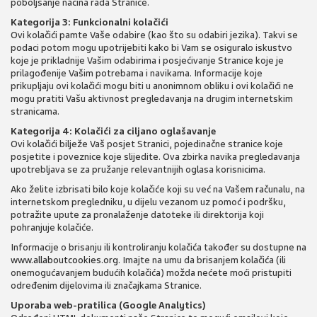
poboljšanje načina rada Stranice.
Kategorija 3: Funkcionalni kolačići
Ovi kolačići pamte Vaše odabire (kao što su odabiri jezika). Takvi se
podaci potom mogu upotrijebiti kako bi Vam se osiguralo iskustvo
koje je prikladnije Vašim odabirima i posjećivanje Stranice koje je
prilagođenije Vašim potrebama i navikama. Informacije koje
prikupljaju ovi kolačići mogu biti u anonimnom obliku i ovi kolačići ne
mogu pratiti Vašu aktivnost pregledavanja na drugim internetskim
stranicama.
Kategorija 4: Kolačići za ciljano oglašavanje
Ovi kolačići bilježe Vaš posjet Stranici, pojedinačne stranice koje
posjetite i poveznice koje slijedite. Ova zbirka navika pregledavanja
upotrebljava se za pružanje relevantnijih oglasa korisnicima.
Ako želite izbrisati bilo koje kolačiće koji su već na Vašem računalu, na
internetskom pregledniku, u dijelu vezanom uz pomoć i podršku,
potražite upute za pronalaženje datoteke ili direktorija koji
pohranjuje kolačiće.
Informacije o brisanju ili kontroliranju kolačića također su dostupne na
www.allaboutcookies.org
. Imajte na umu da brisanjem kolačića (ili
onemogućavanjem budućih kolačića) možda nećete moći pristupiti
određenim dijelovima ili značajkama Stranice.
Uporaba web-pratilica (Google Analytics)