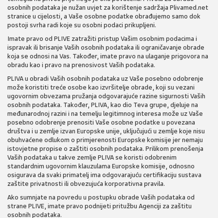
osobnih podataka je nužan uvjet za korištenje sadržaja Plivamed.net
stranice u cijelosti, a Vaše osobne podatke obrađujemo samo dok
postoji svrha radi koje su osobni podaci prikupljeni.
Imate pravo od PLIVE zatražiti pristup Vašim osobnim podacima i
ispravak ili brisanje Vaših osobnih podataka ili ograničavanje obrade
koja se odnosi na Vas. Također, imate pravo na ulaganje prigovora na
obradu kao i pravo na prenosivost Vaših podataka.
PLIVA u obradi Vaših osobnih podataka uz Vaše posebno odobrenje
može koristiti treće osobe kao izvršitelje obrade, koji su vezani
ugovornim obvezama pružanja odgovarajuće razine sigurnosti Vaših
osobnih podataka. Također, PLIVA, kao dio Teva grupe, djeluje na
međunarodnoj razini i na temelju legitimnog interesa može uz Vaše
posebno odobrenje prenositi Vaše osobne podatke u povezana
društva i u zemlje izvan Europske unije, uključujući u zemlje koje nisu
obuhvaćene odlukom o primjerenosti Europske komisije jer nemaju
istovjetne propise o zaštiti osobnih podataka. Prilikom prenošenja
Vaših podataka u takve zemlje PLIVA se koristi odobrenim
standardnim ugovornim klauzulama Europske komisije, odnosno
osigurava da svaki primatelj ima odgovarajuću certifikaciju sustava
zaštite privatnosti ili obvezujuća korporativna pravila.
Ako sumnjate na povredu u postupku obrade Vaših podataka od
strane PLIVE, imate pravo podnijeti pritužbu Agenciji za zaštitu
osobnih podataka.