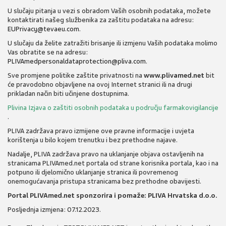
U slučaju pitanja u vezi s obradom Vaših osobnih podataka, možete
kontaktirati našeg službenika za zaštitu podataka na adresu:
EUPrivacy@tevaeu.com
.
U slučaju da želite zatražiti brisanje ili izmjenu Vaših podataka molimo
Vas obratite se na adresu:
PLIVAmedpersonaldataprotection@pliva.com
.
Sve promjene politike zaštite privatnosti na
www.plivamed.net
bit
će pravodobno objavljene na ovoj Internet stranici ili na drugi
prikladan način biti učinjene dostupnima.
Plivina Izjava o zaštiti osobnih podataka u području farmakovigilancije
.
PLIVA zadržava pravo izmijene ove pravne informacije i uvjeta
korištenja u bilo kojem trenutku i bez prethodne najave.
Nadalje, PLIVA zadržava pravo na uklanjanje objava ostavljenih na
stranicama PLIVAmed.net portala od strane korisnika portala, kao i na
potpuno ili djelomično uklanjanje stranica ili povremenog
onemogućavanja pristupa stranicama bez prethodne obavijesti.
Portal PLIVAmed.net sponzorira i pomaže: PLIVA Hrvatska d.o.o.
Posljednja izmjena: 07.12.2023.