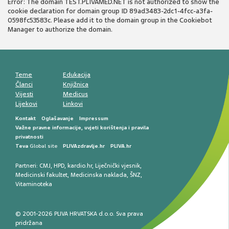
Error: The domain TEST.PLIVAMED.NET is not authorized to show the
cookie declaration for domain group ID 89ad3483-2dc1-4fcc-a3fa-
0598fc53583c. Please add it to the domain group in the Cookiebot
Manager to authorize the domain.
Teme
Edukacija
Članci
Knjižnica
Vijesti
Medicus
Lijekovi
Linkovi
Kontakt
Oglašavanje
Impressum
Važne pravne informacije, uvjeti korištenja i pravila
privatnosti
Teva
Global site
PLIVAzdravlje.hr
PLIVA.hr
Partneri:
CMJ
,
HPD
,
kardio.hr
,
Liječnički vjesnik
,
Medicinski fakultet
,
Medicinska naklada
,
ŠNZ
,
Vitaminoteka
© 2001-2026 PLIVA HRVATSKA d.o.o. Sva prava
pridržana