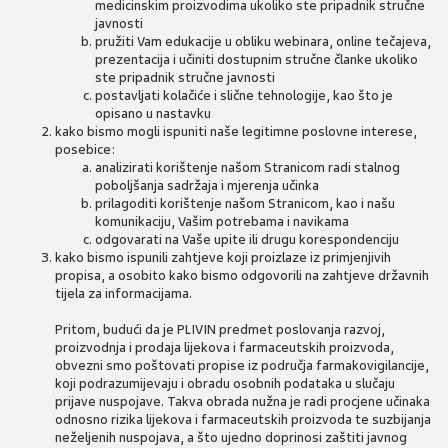
medicinskim proizvodima ukoliko ste pripadnik stručne
javnosti
pružiti Vam edukacije u obliku webinara, online tečajeva,
prezentacija i učiniti dostupnim stručne članke ukoliko
ste pripadnik stručne javnosti
postavljati kolačiće i slične tehnologije, kao što je
opisano u nastavku
kako bismo mogli ispuniti naše legitimne poslovne interese,
posebice:
analizirati korištenje našom Stranicom radi stalnog
poboljšanja sadržaja i mjerenja učinka
prilagoditi korištenje našom Stranicom, kao i našu
komunikaciju, Vašim potrebama i navikama
odgovarati na Vaše upite ili drugu korespondenciju
kako bismo ispunili zahtjeve koji proizlaze iz primjenjivih
propisa, a osobito kako bismo odgovorili na zahtjeve državnih
tijela za informacijama.
Pritom, budući da je PLIVIN predmet poslovanja razvoj,
proizvodnja i prodaja lijekova i farmaceutskih proizvoda,
obvezni smo poštovati propise iz područja farmakovigilancije,
koji podrazumijevaju i obradu osobnih podataka u slučaju
prijave nuspojave. Takva obrada nužna je radi procjene učinaka
odnosno rizika lijekova i farmaceutskih proizvoda te suzbijanja
neželjenih nuspojava, a što ujedno doprinosi zaštiti javnog