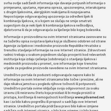
svrha ovdje sadržanih informacija nije davanje potpunih informacija o
primjenama, uputama, mjerama opreza, upozorenjima, interakcijama
s drugim lijekovima, alergijskim reakcijama ili nuspojavama.
Nepostojanje odgovarajućeg upozorenja za određeni lijek ili
kombinaciju lijekova, ni u kojem se slučaju ne smije smatrati
sugestijom da je neki lijek ili kombinacija lijekova neškodljiva,
djelotvorna ili da je odgovarajuća za liječenje bilo kojeg bolesnika.
Informacije o proizvodima na ovim Internet stranicama zasnovane su
na Sažetku opisa svojstava lijeka koji je službeno odobren od strane
Agencije za lijekove i medicinske proizvode Republike Hrvatske u
trenutku stavljanja informacije na ove Internet stranice. Zdravstveni
radnici trebaju u svakom pojedinom slučaju provjeriti kod relevantnih
institucija koja izdaju rješenja (odobrenja) o stavljanju lijekova i
medicinskih proizvoda u promet, sve informacije koje trenutno
vrijede za pojedine proizvode navedene na ovim Internet stranicama.
Uredništvo portala će poduzeti odgovarajuće napore kako bi
informacije na ovim Internet stranicama bile točne i precizne, ali ne
daje nikakva jamstva u pogledu njihove točnosti ili potpunosti.
Uredništvo portala ovime isključuje svoju odgovornost za svaku
izravnu i/ili neizravnu štetu koja proizlazi ili bi mogla proizići iz
pristupa, korištenja ili nemogućnosti korištenja
www.plivamed.net
kao i za bilo kakvu pogrešku ili propust u sadržaju ove Internet
stranice. Uredništvo portala pridržava pravo bilo kakve izmjene
sadržaja ovih Internet stranica, u bilo koje vrijeme i iz bilo kojeg