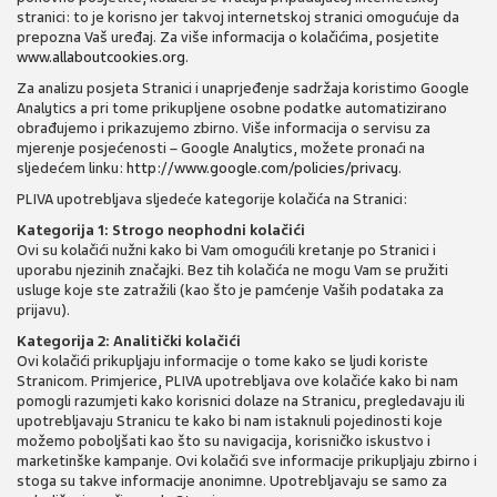
stranici: to je korisno jer takvoj internetskoj stranici omogućuje da
prepozna Vaš uređaj. Za više informacija o kolačićima, posjetite
www.allaboutcookies.org
.
Za analizu posjeta Stranici i unaprjeđenje sadržaja koristimo Google
Analytics a pri tome prikupljene osobne podatke automatizirano
obrađujemo i prikazujemo zbirno. Više informacija o servisu za
mjerenje posjećenosti – Google Analytics, možete pronaći na
sljedećem linku:
http://www.google.com/policies/privacy
.
PLIVA upotrebljava sljedeće kategorije kolačića na Stranici:
Kategorija 1: Strogo neophodni kolačići
Ovi su kolačići nužni kako bi Vam omogućili kretanje po Stranici i
uporabu njezinih značajki. Bez tih kolačića ne mogu Vam se pružiti
usluge koje ste zatražili (kao što je pamćenje Vaših podataka za
prijavu).
Kategorija 2: Analitički kolačići
Ovi kolačići prikupljaju informacije o tome kako se ljudi koriste
Stranicom. Primjerice, PLIVA upotrebljava ove kolačiće kako bi nam
pomogli razumjeti kako korisnici dolaze na Stranicu, pregledavaju ili
upotrebljavaju Stranicu te kako bi nam istaknuli pojedinosti koje
možemo poboljšati kao što su navigacija, korisničko iskustvo i
marketinške kampanje. Ovi kolačići sve informacije prikupljaju zbirno i
stoga su takve informacije anonimne. Upotrebljavaju se samo za