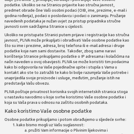
podatke. Ukoliko se na Stranicu prijavite kao stručna javnost,
predmet obrade čine Vaši osobni podaci (OIB, ime, prezime, e-mail i
godina rođenja), podaci o poslodavcu i podaci o zanimanju. Pružanje
navedenih podataka je nužan uvjet za pristup pripadnika stručne
javnosti svim sadržajima Stranice u cijelosti.
Ukoliko ne pristupate Stranici putem prijave i registracije kao stručna
javnost, PLIVA može prikupljati i obrađivati Vaše osobne podatke kao
što su ime i prezime, adresa, broj telefona ili e-mail adresa i druge
podatke koje nam sami dostavite. Također, zbog same naravi
korištenja Stranice prikupljamo podatke o IP adresama i kolačićima na
način naveden u ovoj obavijesti. PLIVA se može koristiti tim podacima
kako bi odgovorila na Vaše pojedinačne upite i stupila s Vama u
kontakt ako ste to zatražili te kako bi bolje razumjela Vaše potrebe i
unaprijedila svoje proizvode i usluge, međutim, pružanje istih ne
predstavlja Vašu obvezu.
PLIVA poštuje privatnost korisnika svojih internetskih stranica stoga
u nastavku navodimo u koje svrhe koristimo Vaše osobne podatke i
koja su Vaša prava u odnosu na zaštitu osobnih podataka.
Kako koristimo Vaše osobne podatke
Osobne podatke prikupljamo i potom obrađujemo u sljedeće svrhe:
kako bismo mogli uz Vašu suglasnost:
pružiti Vam informacije o Plivinim lijekovima i