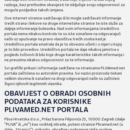
razloga, bez prethodne obavijesti te isključuje svoju odgovornost za
moguće posljedice takvih izmjena.
Ove Internet stranice sadržavaju ili bi mogle sadržavati informacije
trećih strana i linkove na druge internetske stranice te iste služe za
daljnje informiranje bolesnika. Nad ovim informacijama Uredništvo
portala nema nikakvu kontrolu te su iste označene na odgovarajući
način uz upućivanje na pravo vlasništva trećih osoba kad je
Uredništvo portala smatrala da je to obvezno učiniti i u mjeri u kojoj
je to bilo provedivo. Uredništvo portala ne daje nikakva jamstva u
pogledu točnosti ili bilo koje druge karakteristike takvih informacija i
ne preuzima nikakvu odgovornost za te informacije.
Svi grafički prikazi i informacije sadržane na stranicama PLIVAmed.net
portala zaštićena su autorskim pravima. Svi nazivi proizvoda tiskani
velikim slovima ili označeni na drugi odgovarajući način su zaštićeni
žigovi njihovih legitimnih vlasnika.
OBAVIJEST O OBRADI OSOBNIH
PODATAKA ZA KORISNIKE
PLIVAMED.NET PORTALA
Pliva Hrvatska d.o.o., Prilaz baruna Filipovića 25, 10000 Zagreb (dalje
“PLIVA” ili „mi“) kao voditelj obrade, putem stranice Plivamed.net (u
dalje „Stranica“), prikuplja, obrađuje i pohranjuje Vaše osobne