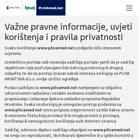
Važne pravne informacije, uvjeti
korištenja i pravila privatnosti
Svako korištenje
www.plivamed.net
podliježe niže iznesenim
uvjetima.
Uredništvo portala radi recenziju sadržaja portala i jamči da je sadržaj
objektivan i nije pod utjecajem bilo kakvog poslovnog ili drugog
subjekta te da ne postoji izravan sukob interesa od kojeg se PLIVA
HRVATSKA d.o.o. ovdje izričito ograđuje.
Podaci sadržani na
www.plivamed.net
namijenjeni su isključivo
zdravstvenim radnicima i ostalim osobama ovlaštenim na
propisivanje i izdavanje lijekova sukladno propisima Republike
Hrvatske. Svaka osoba kojoj je omogućen pristup podacima na
www.plivamed.net
snosi potpunu odgovornost za bilo kakvu izravnu
ili neizravnu štetu koja proizlazi ili bi mogla proizići iz pristupa,
korištenja ili nemogućnosti korištenja ovih Internet stranica.
Sadržaj, odnosno dijelovi sadržaja objavljeni na
www.plivamed.net
ne smiju se reproducirati, distribuirati djelomično ili u cjelini koristiti u