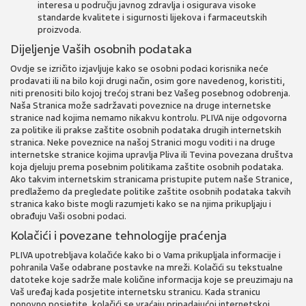
interesa u području javnog zdravlja i osigurava visoke
standarde kvalitete i sigurnosti lijekova i farmaceutskih
proizvoda.
Dijeljenje Vaših osobnih podataka
Ovdje se izričito izjavljuje kako se osobni podaci korisnika neće
prodavati ili na bilo koji drugi način, osim gore navedenog, koristiti,
niti prenositi bilo kojoj trećoj strani bez Vašeg posebnog odobrenja.
Naša Stranica može sadržavati poveznice na druge internetske
stranice nad kojima nemamo nikakvu kontrolu. PLIVA nije odgovorna
za politike ili prakse zaštite osobnih podataka drugih internetskih
stranica. Neke poveznice na našoj Stranici mogu voditi i na druge
internetske stranice kojima upravlja Pliva ili Tevina povezana društva
koja djeluju prema posebnim politikama zaštite osobnih podataka.
Ako takvim internetskim stranicama pristupite putem naše Stranice,
predlažemo da pregledate politike zaštite osobnih podataka takvih
stranica kako biste mogli razumjeti kako se na njima prikupljaju i
obrađuju Vaši osobni podaci.
Kolačići i povezane tehnologije praćenja
PLIVA upotrebljava kolačiće kako bi o Vama prikupljala informacije i
pohranila Vaše odabrane postavke na mreži. Kolačići su tekstualne
datoteke koje sadrže male količine informacija koje se preuzimaju na
Vaš uređaj kada posjetite internetsku stranicu. Kada stranicu
ponovno posjetite, kolačići se vraćaju pripadajućoj internetskoj