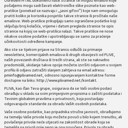
Određeni HTML dokumenti naše Stranice te mogući emailovi koje
pošaljemo mogu sadržavati elektroničke slike poznate kao web-
pratilice (ponekad se nazivaju i „jasni gifovi“) koje nam omogućuju
pratiti koliko je korisnika posjetilo takve stranice ili pročitalo naše
emailove. Web-pratilice prikupljaju samo ograničene podatke koji
uključuju broj kolačića, vrijeme i datum pregleda stranice te opis
stranice na kojoj se web-pratilica nalazi. Takve pratilice ne nose
nikakve osobne podatke i upotrebljavaju se samo za praćenje
učinkovitosti određene kampanje.
Ako ste se tijekom prijave na Stranicu odlučili za primanje
newslettera
, komercijalnih emailova ili drugih obavijesti od PLIVE,
naših povezanih društava ili trećih strana, ali ste se naknadno
predomislili, ukidanje takve opcije možete izvršiti odjavom u svojem
profilu ili odjavu zatražiti slanjem zahtjeva na email adresu:
pminfo@plivamed.net
, odnosno ispunjavanjem kontaktne forme
dostupne na linku:
http://www.plivamed.net/kontakt
.
PLIVA, kao član Teva grupe, osigurava da se Vaši osobni podaci
obrađuju u skladu sa svim primjenjivim propisima o zaštiti podataka i
Tevinim globalnim pravilima o privatnosti, koja postavljaju
odgovarajuće standarde za obradu Vaših osobnih podataka.
Vaše osobne podatke, kao pripadnika stručne javnosti, obrađujemo
na temelju Vaše privole koju možete povući u bilo kojem trenutku, ali
povlačenje privole neće utjecati na zakonitost obrade koja se
temeljila na privoli prije nego je ona povučena. Privola za obradu