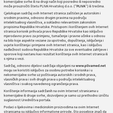
komercijalne svrhe ili na drugi način koji posredno ili neposredno
može prouzročiti štetu PLIVA Hrvatskoj d.o.o. ("
PLIVA
") ili trećima.
Cjelokupan sadržaj ovih Internet stranica zaštićen je autorskim i
srodnim pravima, odnosno drugim pravima na području
intelektualnog vlasništva, a sukladno relevantnim zakonskim
propisima Republike Hrvatske. Pristupom i korištenjem ovih Internet
stranica korisnik prihvaća pravo Republike Hrvatske kao isključivo
mjerodavno pravo za primjenu, tumačenje i pravne učinke u odnosu
na bilo koje aspekte vezane za upotrebu, dopuštenja, isključenja i
uvjete korištenja i primjene ovih Internet stranica, kao i isključivu
nadležnost sudova Republike Hrvatske za sve eventualne zahtjeve i
sporove koji nastanu kao rezultat korištenja ovih Internet stranica ili
s njima u vezi.
Sadržaj, odnosno dijelovi sadržaja objavljeni na
www.plivamed.net
mogu se koristiti isključivo za osobnu potrebe korisnika i u
nekomercijalne svrhe uz poštivanja autorskih i srodnih prava,
vlasničkih prava i svih drugih prava u području intelektualnog
vlasništva i svakog navedenog ograničenja prava.
Korištenje informacija sadržanih na ovim Internet stranicama u
komercijalne ili druge svrhe, dozvoljeno je samo uz prethodno izričitu
suglasnost Uredništva portala.
Podaci o lijekovima i medicinskim proizvodima na ovim Internet
stranicama su isključivo informativne prirode, što posebice znači da