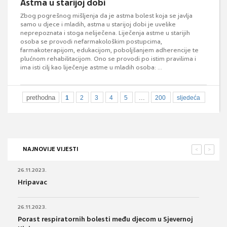
Astma u starijoj dobi
Zbog pogrešnog mišljenja da je astma bolest koja se javlja
samo u djece i mladih, astma u starijoj dobi je uvelike
neprepoznata i stoga neliječena. Liječenja astme u starijih
osoba se provodi nefarmakološkim postupcima,
farmakoterapijom, edukacijom, poboljšanjem adherencije te
plućnom rehabilitacijom. Ono se provodi po istim pravilima i
ima isti cilj kao liječenje astme u mladih osoba: ...
prethodna
...
1
2
3
4
5
200
sljedeća
NAJNOVIJE VIJESTI
<
>
26.11.2023.
Hripavac
26.11.2023.
Porast respiratornih bolesti među djecom u Sjevernoj