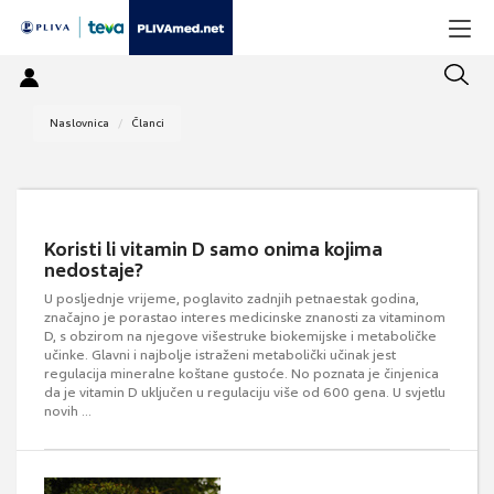
Naslovnica
Članci
Koristi li vitamin D samo onima kojima
nedostaje?
U posljednje vrijeme, poglavito zadnjih petnaestak godina,
značajno je porastao interes medicinske znanosti za vitaminom
D, s obzirom na njegove višestruke biokemijske i metaboličke
učinke. Glavni i najbolje istraženi metabolički učinak jest
regulacija mineralne koštane gustoće. No poznata je činjenica
da je vitamin D uključen u regulaciju više od 600 gena. U svjetlu
novih ...