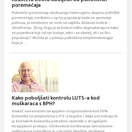
poremećaja
Psihotični poremećaji obuhvaćaju heterogenu skupinu psihičkih
poremećaja, međutim u općoj populaciji kada se spominje
psihoza, prvenstveno se misli na najtežu duševnu bolest –
shizofreniju. Zbog čega je ta bolest toliko stigmatizirajuća kako
za pojedinca koji od nje boluje, tako i za obitelj, ali i za širu
populaciju? Možda je u pitanju psihotična simptomatologija
koja je ...
Kako poboljšati kontrolu LUTS-a kod
muškaraca s BPH?
Unatoč suvremenim terapijskim mogućnostima kod 50%
bolesnika sa simptomima LUTS-a tegobe i dalje perzistiraju te
je kod takvih bolesnika potrebno razmisliti o drugačijem
terapijskom pristupu. Učinkovitost kombinacije tamsulozina i
solifenacina potvrđena je u brojnim kliničkim studijama.