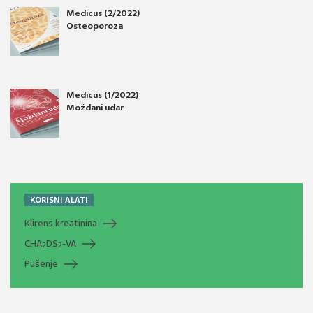
Medicus (2/2022)
Osteoporoza
Medicus (1/2022)
Moždani udar
KORISNI ALATI
Klirens kreatinina
CHA
DS
-VA
2
2
Pušenje