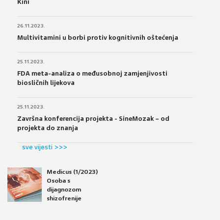
Kini
26.11.2023.
Multivitamini u borbi protiv kognitivnih oštećenja
25.11.2023.
FDA meta-analiza o međusobnoj zamjenjivosti
biosličnih lijekova
25.11.2023.
Završna konferencija projekta - SineMozak – od
projekta do znanja
sve vijesti >>>
Medicus (1/2023)
Osoba s
dijagnozom
shizofrenije