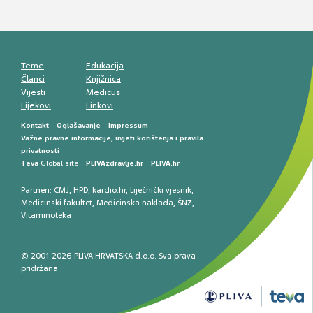
Teme
Edukacija
Članci
Knjižnica
Vijesti
Medicus
Lijekovi
Linkovi
Kontakt
Oglašavanje
Impressum
Važne pravne informacije, uvjeti korištenja i pravila
privatnosti
Teva
Global site
PLIVAzdravlje.hr
PLIVA.hr
Partneri:
CMJ
,
HPD
,
kardio.hr
,
Liječnički vjesnik
,
Medicinski fakultet
,
Medicinska naklada
,
ŠNZ
,
Vitaminoteka
© 2001-2026 PLIVA HRVATSKA d.o.o. Sva prava
pridržana