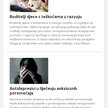
Roditelji djece s teškoćama u razvoju
Roditelji djece s teškoćama u razvoju osobito su osjetljivi na
nadriliječnike i lažne terapije. Istraživanja pokazuju kako brojni
roditelji doživljavaju prirodne i komplementarne terapije kao
prirodno i sigurno liječenje u odnosu na terapije koje nudi
službena medicina. O tome najčešće ne informiraju pedijatre.
Stoga je za liječnike vrlo važno pitati roditelje o korištenju ...
Antidepresivi u liječenju anksioznih
poremećaja
Anksioznost kao simptom prati većinu psihičkih poremećaja.
Kada anksioznost prijeđe u prolongirano stanje nesigurnosti i
straha i počne ozbiljno štetiti svakodnevnom funkcioniranju,