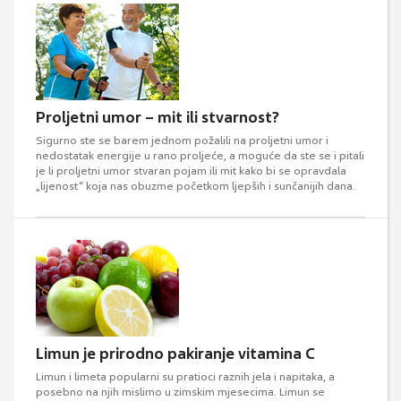
Proljetni umor – mit ili stvarnost?
Sigurno ste se barem jednom požalili na proljetni umor i
nedostatak energije u rano proljeće, a moguće da ste se i pitali
je li proljetni umor stvaran pojam ili mit kako bi se opravdala
„lijenost“ koja nas obuzme početkom ljepših i sunčanijih dana.
Limun je prirodno pakiranje vitamina C
Limun i limeta popularni su pratioci raznih jela i napitaka, a
posebno na njih mislimo u zimskim mjesecima. Limun se