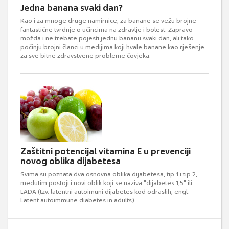
Jedna banana svaki dan?
Kao i za mnoge druge namirnice, za banane se vežu brojne
fantastične tvrdnje o učincima na zdravlje i bolest. Zapravo
možda i ne trebate pojesti jednu bananu svaki dan, ali tako
počinju brojni članci u medijima koji hvale banane kao rješenje
za sve bitne zdravstvene probleme čovjeka.
Zaštitni potencijal vitamina E u prevenciji
novog oblika dijabetesa
Svima su poznata dva osnovna oblika dijabetesa, tip 1 i tip 2,
međutim postoji i novi oblik koji se naziva "dijabetes 1,5" ili
LADA (tzv. latentni autoimuni dijabetes kod odraslih, engl.
Latent autoimmune diabetes in adults).