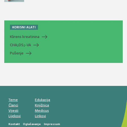
KORISNI ALATI
Klirens kreatinina
CHA
DS
-VA
2
2
Pušenje
Teme
Edukacija
Članci
Knjižnica
Vijesti
Medicus
Lijekovi
Linkovi
Kontakt
Oglašavanje
Impressum