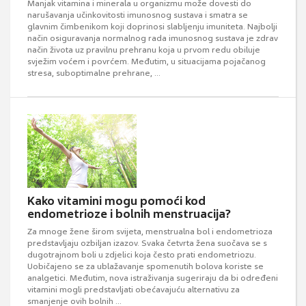
Manjak vitamina i minerala u organizmu može dovesti do
narušavanja učinkovitosti imunosnog sustava i smatra se
glavnim čimbenikom koji doprinosi slabljenju imuniteta. Najbolji
način osiguravanja normalnog rada imunosnog sustava je zdrav
način života uz pravilnu prehranu koja u prvom redu obiluje
svježim voćem i povrćem. Međutim, u situacijama pojačanog
stresa, suboptimalne prehrane, ...
Kako vitamini mogu pomoći kod
endometrioze i bolnih menstruacija?
Za mnoge žene širom svijeta, menstrualna bol i endometrioza
predstavljaju ozbiljan izazov. Svaka četvrta žena suočava se s
dugotrajnom boli u zdjelici koja često prati endometriozu.
Uobičajeno se za ublažavanje spomenutih bolova koriste se
analgetici. Međutim, nova istraživanja sugeriraju da bi određeni
vitamini mogli predstavljati obećavajuću alternativu za
smanjenje ovih bolnih ...