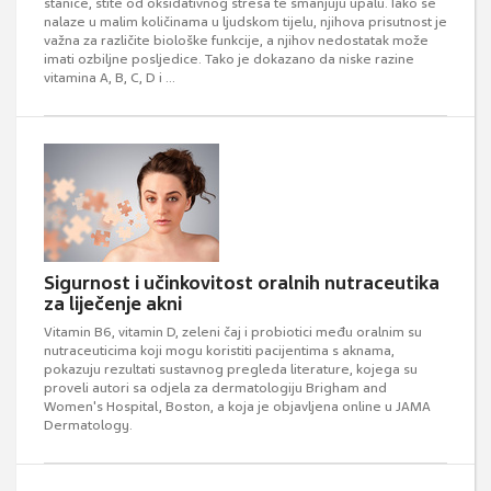
stanice, štite od oksidativnog stresa te smanjuju upalu. Iako se
nalaze u malim količinama u ljudskom tijelu, njihova prisutnost je
važna za različite biološke funkcije, a njihov nedostatak može
imati ozbiljne posljedice. Tako je dokazano da niske razine
vitamina A, B, C, D i ...
Sigurnost i učinkovitost oralnih nutraceutika
za liječenje akni
Vitamin B6, vitamin D, zeleni čaj i probiotici među oralnim su
nutraceuticima koji mogu koristiti pacijentima s aknama,
pokazuju rezultati sustavnog pregleda literature, kojega su
proveli autori sa odjela za dermatologiju Brigham and
Women's Hospital, Boston, a koja je objavljena online u JAMA
Dermatology.