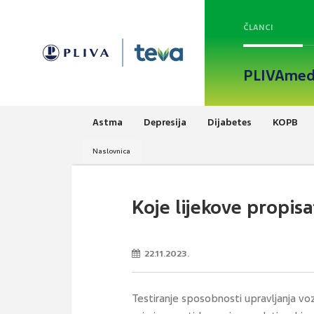
ČLANCI
PLIVAmed
Astma
Depresija
Dijabetes
KOPB
Naslovnica
Koje lijekove propis
22.11.2023.
Testiranje sposobnosti upravljanja voz