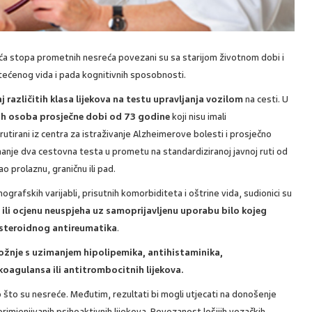
veća stopa prometnih nesreća povezani su sa starijom životnom dobi i
oštećenog vida i pada kognitivnih sposobnosti.
j različitih klasa lijekova na testu upravljanja vozilom
na cesti. U
jih osoba prosječne dobi od 73 godine
koji nisu imali
grutirani iz centra za istraživanje Alzheimerove bolesti i prosječno
ajmanje dva cestovna testa u prometu na standardiziranoj javnoj ruti od
ao prolaznu, graničnu ili pad.
rafskih varijabli, prisutnih komorbiditeta i oštrine vida, sudionici su
u ili ocjenu neuspjeha uz samoprijavljenu uporabu bilo kojeg
nesteroidnog antireumatika
.
ožnje s uzimanjem hipolipemika, antihistaminika,
oagulansa ili antitrombocitnih lijekova.
ao što su nesreće. Međutim, rezultati bi mogli utjecati na donošenje
rimjenjivanih psihoaktivnih lijekova. Povezanost lošijih vozačkih