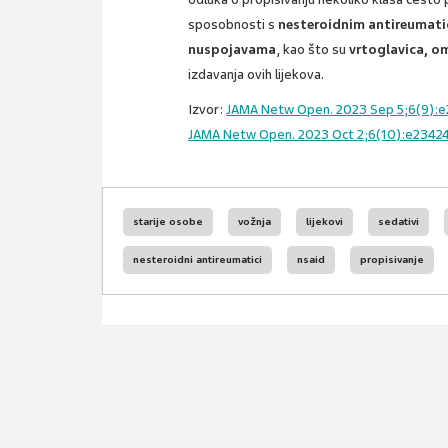
sposobnosti s
nesteroidnim antireumat
nuspojavama
, kao što su
vrtoglavica, om
izdavanja ovih lijekova.
Izvor:
JAMA Netw Open. 2023 Sep 5;6(9):e2
JAMA Netw Open. 2023 Oct 2;6(10):e23424
starije osobe
vožnja
lijekovi
sedativi
nesteroidni antireumatici
nsaid
propisivanje