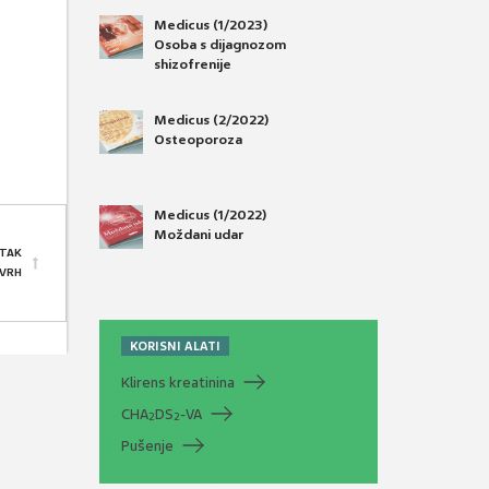
Medicus (1/2023)
Osoba s dijagnozom
shizofrenije
Medicus (2/2022)
Osteoporoza
Medicus (1/2022)
Moždani udar
TAK
 VRH
KORISNI ALATI
Klirens kreatinina
CHA
DS
-VA
2
2
Pušenje