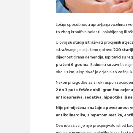
Lošije sposobnosti upravljanja vozilima i 
to zbog kroničnih bolesti, oslabljenog ili 
U ovoj su studiji istraživači procijenili
utjeca
istraživanje je uključeno gotovo
200 stari
dijagnosticiranu demenciju. Ispitanici su re
praćeni 6 godina
. Sudionici su završili n
oko 19 km, a ispitivač je ocjenjivao vožnju k
Nakon prilagodbe za širok raspon sociodemog
2 do 3 puta češće dobili graničnu ocjen
antidepresiva, sedativa, hipnotika ili 
Nije primijećena značajna povezanost v
antikolinergika, simpatomimetika, antik
Ovo istraživanje nije procjenjivalo ishod k
odluka o propisivanju nekoliko klasa često p