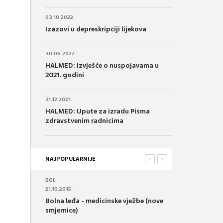
03.10.2022.
Izazovi u depreskripciji lijekova
30.06.2022.
HALMED: Izvješće o nuspojavama u
2021. godini
31.12.2021.
HALMED: Upute za izradu Pisma
zdravstvenim radnicima
NAJPOPULARNIJE
<
>
BOL
21.10.2015.
Bolna leđa - medicinske vježbe (nove
smjernice)