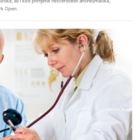
otika, ali i kod primjene nesteroidnih antireumatika,
rk Open.