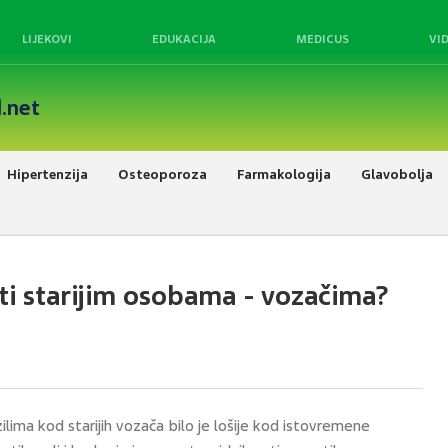
LIJEKOVI
EDUKACIJA
MEDICUS
VI
.net
Hipertenzija
Osteoporoza
Farmakologija
Glavobolja
ati starijim osobama - vozačima?
ilima kod starijih vozača bilo je lošije kod istovremene