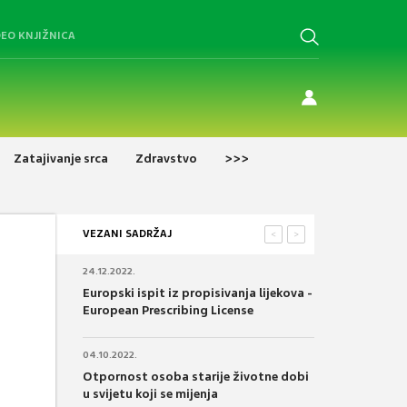
DEO KNJIŽNICA
Zatajivanje srca
Zdravstvo
>>>
VEZANI SADRŽAJ
<
>
24.12.2022.
Europski ispit iz propisivanja lijekova -
European Prescribing License
04.10.2022.
Otpornost osoba starije životne dobi
u svijetu koji se mijenja