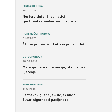
FARMAKOLOGIJA
14.07.2016.
Nesteroidni antireumatici i
gastrointestinalna podnošljivost
POREMEĆAJI PROBAVE
01.07.2017.
Što su probiotici i kako se proizvode?
OSTEOPOROZA
28.06.2016.
Osteoporoza – prevencija, otkrivanje i
liječenje
FARMAKOLOGIJA
15.12.2016.
Farmakovigilancija – uvijek budni
čuvari sigurnosti pacijenata