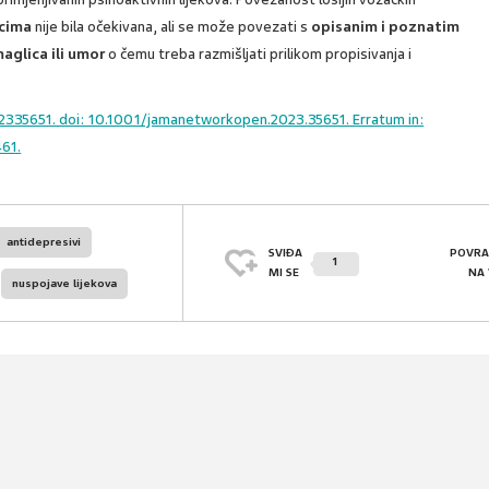
icima
nije bila očekivana, ali se može povezati s
opisanim i poznatim
aglica ili umor
o čemu treba razmišljati prilikom propisivanja i
335651. doi: 10.1001/jamanetworkopen.2023.35651. Erratum in:
61.
antidepresivi
SVIĐA
POVRA
1
MI SE
NA
nuspojave lijekova