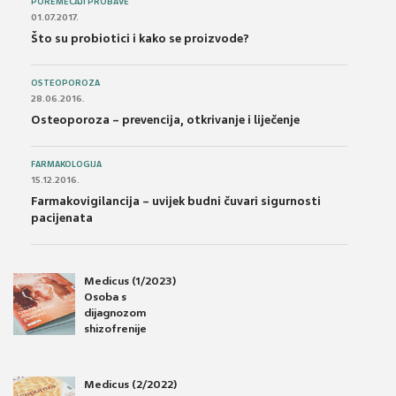
POREMEĆAJI PROBAVE
01.07.2017.
Što su probiotici i kako se proizvode?
OSTEOPOROZA
28.06.2016.
Osteoporoza – prevencija, otkrivanje i liječenje
FARMAKOLOGIJA
15.12.2016.
Farmakovigilancija – uvijek budni čuvari sigurnosti
pacijenata
Medicus (1/2023)
Osoba s
dijagnozom
shizofrenije
Medicus (2/2022)