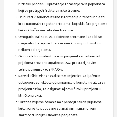
rutinsku procjenu, upravljanje i praćenje svih pojedinaca
koji su pretrpjeli frakturu niske traume.
Osigurati visokokvalitetne informacije o teretu bolesti
kroz nacionalni registar prijeloma, koji uključuje prijelome
kuka i kliničke vertebralne frakture.
Omogućiti naknadu za odobrene tretmane kako bi se
osigurala dostupnost za sve one koji su pod visokim
rizikom od prijeloma.
Osigurati točnu identifikaciju pacijenata s rizikom od
prijeloma kroz pristupačnost DXA pretrazi, novim
tehnologijama, kao i FRAX-u.
Razviti i širiti visokokvalitetne smjernice za liječenje
osteoporoze, uključujući smjernice o korištenju alata za
procjenu rizika, te osigurati njihovu široku primjenu u
kliničkoj praksi.
Skratite vrijeme čekanja na operaciju nakon prijeloma
kuka, jer je to povezano sa značajnim smanjenjem
smrtnosti i boljim ishodima pacijenata.