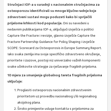
Stručnjaci IOF-a u suradnji s nacionalnim stručnjacima za
osteoporozu identificirali su mnoge ključne radnje koje
zdravstveni sustavi mogu poduzeti kako bi spriječili
prijelome krhkosti kod populacije.
Oni su navedeni u
nedavnim publikacijama IOF-a, uključujući izvješća o politici
Capture the Fracture i revizije, glavno izvješće Capture the
Fracture Partnership Guidance for Policy Shaping i izvješće
SCOPE: Scorecard za Osteoporosis in Europe Summary Report.
Iako svaka zemlja ima svoje specifično zdravstveno okruženje,
prioritete i izazove, postoji niz univerzalno važnih komponenti
svake učinkovite strategije za rješavanje fragilnih prijeloma.
10 mjera za smanjenje globalnog tereta fragilnih prijeloma
uključuje:
Proglasiti osteoporozu nacionalnim zdravstvenim
prioritetom uz provedbu nacionalnog i/ili regionalnog
akcijskog plana.
Široko primijenite usluge kontakta s prijelomima za