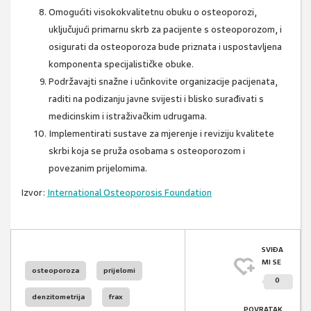
Omogućiti visokokvalitetnu obuku o osteoporozi,
uključujući primarnu skrb za pacijente s osteoporozom, i
osigurati da osteoporoza bude priznata i uspostavljena
komponenta specijalističke obuke.
Podržavajti snažne i učinkovite organizacije pacijenata,
raditi na podizanju javne svijesti i blisko surađivati ​​s
medicinskim i istraživačkim udrugama.
Implementirati sustave za mjerenje i reviziju kvalitete
skrbi koja se pruža osobama s osteoporozom i
povezanim prijelomima.
Izvor:
International Osteoporosis Foundation
SVIĐA
MI SE
osteoporoza
prijelomi
0
denzitometrija
frax
POVRATAK