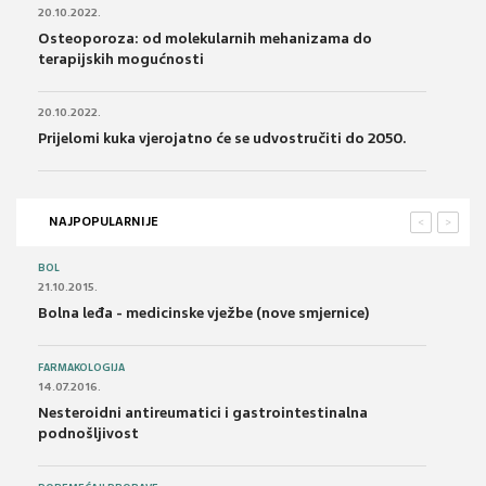
20.10.2022.
Osteoporoza: od molekularnih mehanizama do
terapijskih mogućnosti
20.10.2022.
Prijelomi kuka vjerojatno će se udvostručiti do 2050.
NAJPOPULARNIJE
<
>
BOL
21.10.2015.
Bolna leđa - medicinske vježbe (nove smjernice)
FARMAKOLOGIJA
14.07.2016.
Nesteroidni antireumatici i gastrointestinalna
podnošljivost