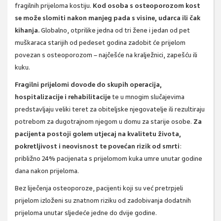
fragilnih prijeloma kostiju.
Kod osoba s osteoporozom kost
se može slomiti nakon manjeg pada s visine, udarca ili čak
kihanja.
Globalno, otprilike jedna od tri žene i jedan od pet
muškaraca starijih od pedeset godina zadobit će prijelom
povezan s osteoporozom – najčešće na kralježnici, zapešću ili
kuku.
Fragilni prijelomi dovode do skupih operacija,
hospitalizacije i rehabilitacije
te u mnogim slučajevima
predstavljaju veliki teret za obiteljske njegovatelje ili rezultiraju
potrebom za dugotrajnom njegom u domu za starije osobe.
Za
pacijenta postoji golem utjecaj na kvalitetu života,
pokretljivost i neovisnost te povećan rizik od smrti
:
približno 24% pacijenata s prijelomom kuka umre unutar godine
dana nakon prijeloma.
Bez liječenja osteoporoze, pacijenti koji su već pretrpjeli
prijelom izloženi su znatnom riziku od zadobivanja dodatnih
prijeloma unutar sljedeće jedne do dvije godine.