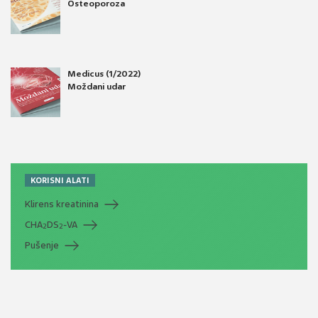
Osteoporoza
Medicus (1/2022)
Moždani udar
KORISNI ALATI
Klirens kreatinina
CHA
DS
-VA
2
2
Pušenje