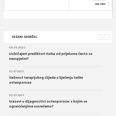
NA VRH
VEZANI SADRŽAJ
<
>
04.09.2023.
Uobičajeni prediktori rizika od prijeloma često su
neuspješni?
03.07.2023.
Važnost terapijskog slijeda u liječenju teške
osteoporoze
03.01.2023.
Izazovi u dijagnostici osteoporoze: s kojim se
ograničenjima susrećemo?